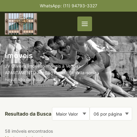
WhatsApp: (11) 94793-3327
Imóveis
JV Oliveira Imóveis
>
Imóveis à Venda
>
APARTAMENTO em São Paulo - SP
>
Vila-sonia
>
Resultado da busca
Resultado da Busca
58 imóveis encontrados