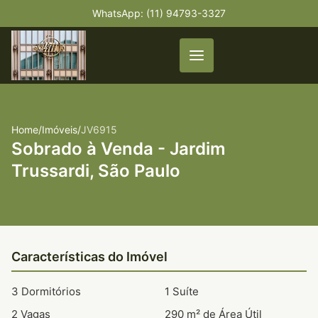
WhatsApp: (11) 94793-3327
Home
/
Imóveis
/
JV6915
Sobrado à Venda - Jardim
Trussardi, São Paulo
Características do Imóvel
3 Dormitórios
1 Suíte
2 Vagas
290 m² de Área Útil