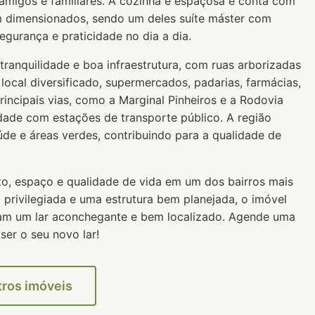
amigos e familiares. A cozinha é espaçosa e conta com
m dimensionados, sendo um deles suíte máster com
gurança e praticidade no dia a dia.
tranquilidade e boa infraestrutura, com ruas arborizadas
local diversificado, supermercados, padarias, farmácias,
rincipais vias, como a Marginal Pinheiros e a Rodovia
idade com estações de transporte público. A região
de e áreas verdes, contribuindo para a qualidade de
to, espaço e qualidade de vida em um dos bairros mais
 privilegiada e uma estrutura bem planejada, o imóvel
jam um lar aconchegante e bem localizado. Agende uma
ser o seu novo lar!
tros imóveis