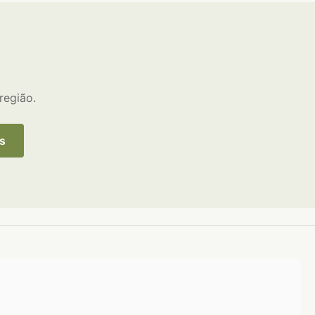
região.
s