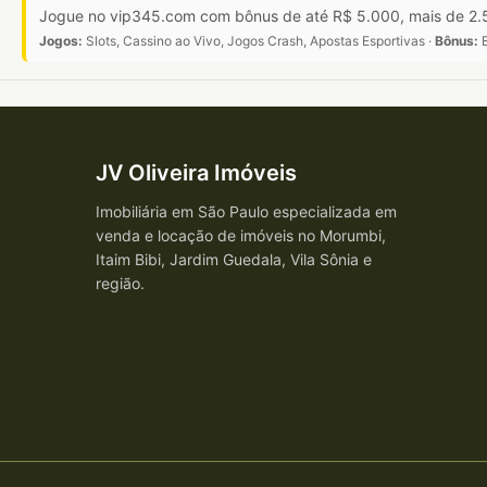
Jogue no vip345.com com bônus de até R$ 5.000, mais de 2.5
Jogos:
Slots, Cassino ao Vivo, Jogos Crash, Apostas Esportivas ·
Bônus:
B
JV Oliveira Imóveis
Imobiliária em São Paulo especializada em
venda e locação de imóveis no Morumbi,
Itaim Bibi, Jardim Guedala, Vila Sônia e
região.