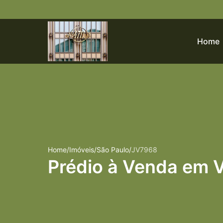
Home
Home
/
Imóveis
/
São Paulo
/
JV7968
Prédio à Venda em V