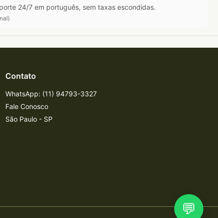
porte 24/7 em português, sem taxas escondidas.
nal)
Contato
WhatsApp: (11) 94793-3327
Fale Conosco
São Paulo - SP
💬