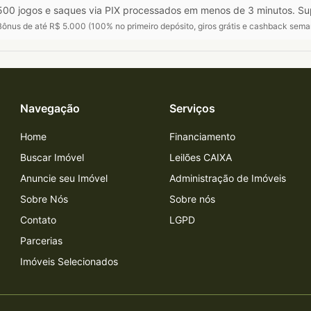
00 jogos e saques via PIX processados em menos de 3 minutos. Su
ônus de até R$ 5.000 (100% no primeiro depósito, giros grátis e cashback sema
Navegação
Serviços
Home
Financiamento
Buscar Imóvel
Leilões CAIXA
Anuncie seu Imóvel
Administração de Imóveis
Sobre Nós
Sobre nós
Contato
LGPD
Parcerias
Imóveis Selecionados