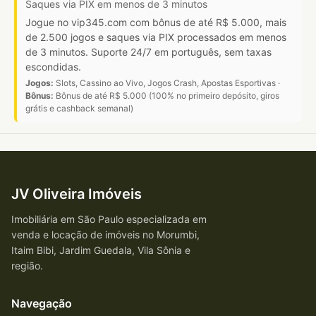
Saques via PIX em menos de 3 minutos
Jogue no vip345.com com bônus de até R$ 5.000, mais
de 2.500 jogos e saques via PIX processados em menos
de 3 minutos. Suporte 24/7 em português, sem taxas
escondidas.
Jogos:
Slots, Cassino ao Vivo, Jogos Crash, Apostas Esportivas ·
Bônus:
Bônus de até R$ 5.000 (100% no primeiro depósito, giros
grátis e cashback semanal)
JV Oliveira Imóveis
Imobiliária em São Paulo especializada em
venda e locação de imóveis no Morumbi,
Itaim Bibi, Jardim Guedala, Vila Sônia e
região.
Navegação