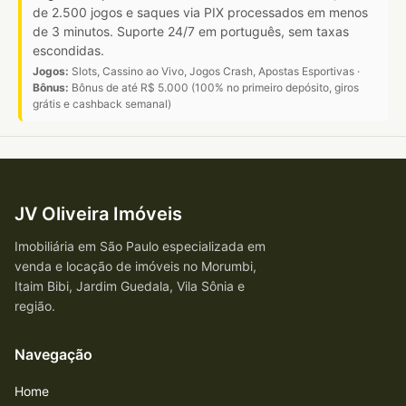
de 2.500 jogos e saques via PIX processados em menos
de 3 minutos. Suporte 24/7 em português, sem taxas
escondidas.
Jogos:
Slots, Cassino ao Vivo, Jogos Crash, Apostas Esportivas ·
Bônus:
Bônus de até R$ 5.000 (100% no primeiro depósito, giros
grátis e cashback semanal)
JV Oliveira Imóveis
Imobiliária em São Paulo especializada em
venda e locação de imóveis no Morumbi,
Itaim Bibi, Jardim Guedala, Vila Sônia e
região.
Navegação
Home