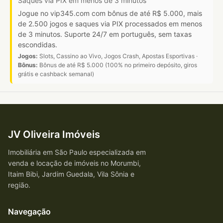
Saques via PIX em menos de 3 minutos
Jogue no vip345.com com bônus de até R$ 5.000, mais
de 2.500 jogos e saques via PIX processados em menos
de 3 minutos. Suporte 24/7 em português, sem taxas
escondidas.
Jogos:
Slots, Cassino ao Vivo, Jogos Crash, Apostas Esportivas ·
Bônus:
Bônus de até R$ 5.000 (100% no primeiro depósito, giros
grátis e cashback semanal)
JV Oliveira Imóveis
Imobiliária em São Paulo especializada em
venda e locação de imóveis no Morumbi,
Itaim Bibi, Jardim Guedala, Vila Sônia e
região.
Navegação