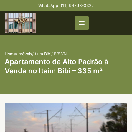
WhatsApp: (11) 94793-3327
Home
/
Imóveis
/
Itaim Bibi
/
JV8874
Apartamento de Alto Padrão à
Venda no Itaim Bibi – 335 m²