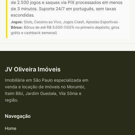
de 2.500 jogos e saques via PIX processados em menos
de 3 minutos. Suporte 24/7 em português, sem taxas
escondidas.
Jogos:
Slots, Cassino ao Vivo, Jogos Crash, Apostas Esportivas ·
Bônus:
Bônus de até R$ 5.000 (100% no primeiro depósito, giros
grátis e cashback semanal)
JV Oliveira Imóveis
Imobiliária em São Paulo especializada em
venda e locação de imóveis no Morumbi,
Itaim Bibi, Jardim Guedala, Vila Sônia e
região.
Navegação
Home