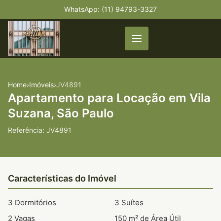
WhatsApp: (11) 94793-3327
Home
›
Imóveis
›
JV4891
Apartamento para Locação em Vila
Suzana, São Paulo
Referência: JV4891
Características do Imóvel
3 Dormitórios
3 Suítes
2 Vagas
150 m² de Área Útil