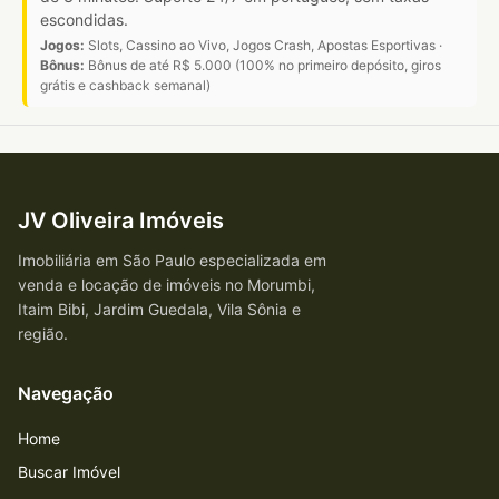
escondidas.
Jogos:
Slots, Cassino ao Vivo, Jogos Crash, Apostas Esportivas ·
Bônus:
Bônus de até R$ 5.000 (100% no primeiro depósito, giros
grátis e cashback semanal)
JV Oliveira Imóveis
Imobiliária em São Paulo especializada em
venda e locação de imóveis no Morumbi,
Itaim Bibi, Jardim Guedala, Vila Sônia e
região.
Navegação
Home
Buscar Imóvel