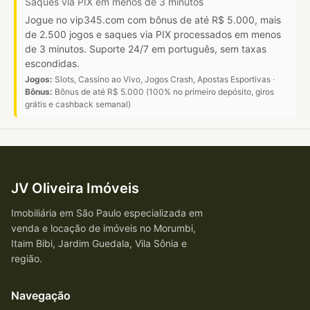
Saques via PIX em menos de 3 minutos
Jogue no vip345.com com bônus de até R$ 5.000, mais
de 2.500 jogos e saques via PIX processados em menos
de 3 minutos. Suporte 24/7 em português, sem taxas
escondidas.
Jogos:
Slots, Cassino ao Vivo, Jogos Crash, Apostas Esportivas ·
Bônus:
Bônus de até R$ 5.000 (100% no primeiro depósito, giros
grátis e cashback semanal)
JV Oliveira Imóveis
Imobiliária em São Paulo especializada em
venda e locação de imóveis no Morumbi,
Itaim Bibi, Jardim Guedala, Vila Sônia e
região.
Navegação