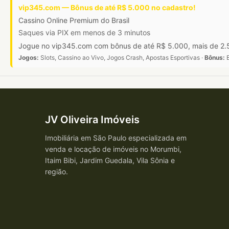
vip345.com — Bônus de até R$ 5.000 no cadastro!
Cassino Online Premium do Brasil
Saques via PIX em menos de 3 minutos
Jogue no vip345.com com bônus de até R$ 5.000, mais de 2.5
Jogos:
Slots, Cassino ao Vivo, Jogos Crash, Apostas Esportivas ·
Bônus:
B
JV Oliveira Imóveis
Imobiliária em São Paulo especializada em
venda e locação de imóveis no Morumbi,
Itaim Bibi, Jardim Guedala, Vila Sônia e
região.