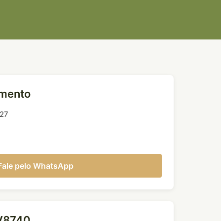
imento
327
Fale pelo WhatsApp
JV8740