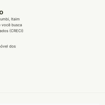
o
umbi, Itaim
Se você busca
iados (CRECI)
móvel dos